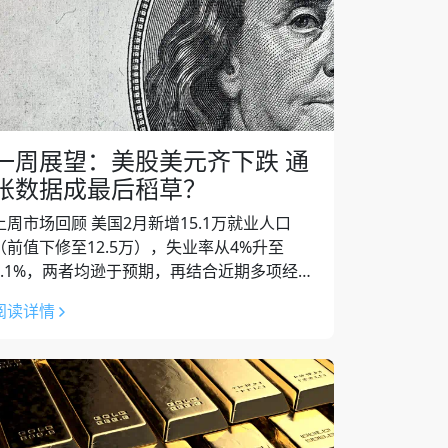
一周展望：美股美元齐下跌 通
胀数据成最后稻草？
上周市场回顾 美国2月新增15.1万就业人口
（前值下修至12.5万），失业率从4%升至
4.1%，两者均逊于预期，再结合近期多项经济
数据转弱，市场担心特朗普关税政策的反复无
阅读详情
常会拖累经济前景，甚至形成经济...