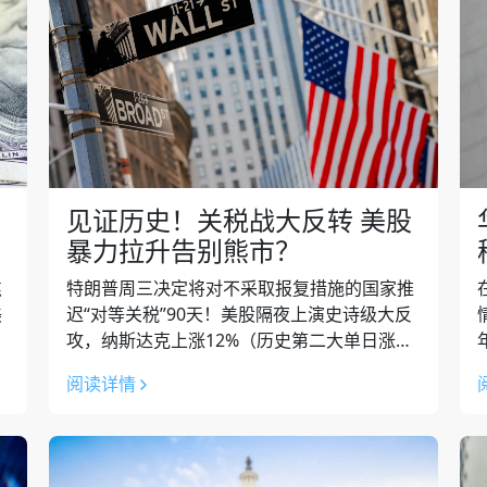
见证历史！关税战大反转 美股
暴力拉升告别熊市？
焦
特朗普周三决定将对不采取报复措施的国家推
美
迟“对等关税”90天！美股隔夜上演史诗级大反
攻，纳斯达克上涨12%（历史第二大单日涨
”
幅），标普500收涨9.5%（2008年来最大涨
阅读详情
幅），道琼斯上涨7.8%（2...