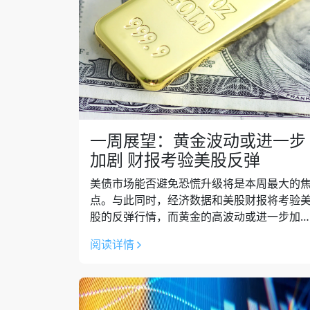
一周展望：黄金波动或进一步
加剧 财报考验美股反弹
美债市场能否避免恐慌升级将是本周最大的
点。与此同时，经济数据和美股财报将考验
股的反弹行情，而黄金的高波动或进一步加
剧。 上周市场回顾 在特朗普暂停了“对等关税
阅读详情
后，美国股市上周上演了惊天大逆转，三...