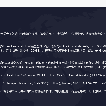
在亏损大于初始注资金额的风险。这些产品不一定适合每一位投资者，请确保您完全了
neX Financial Ltd.和嘉盛全球市场有限公司(GAIN Global Markets, Inc.，“GG
理局监管（许可证号码：25033）。在决定与其中任何StoneX集团公司(StoneX G
up Inc.)为纳斯达克证券交易所上市公司，透过旗下成员企业在全球7个监管区域下运作，其中
投资委员会(ASIC)、开曼群岛金融管理局(CIMA)、加拿大投资行业监管组织(IIROC)
use First Floor, 120 London Wall, London, EC2Y 5ET, United Kingdo
dependence Blvd, Suite 300 (3rd floor), Warren, NJ 07059, USA, 为St
不得于中华人民共和国境内复制或再传播。本网站信息不构成或导致（1）提供或出