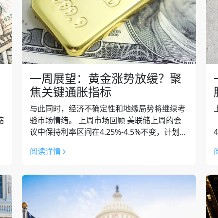
一周展望：黄金涨势放缓？聚
焦关键通胀指标
与此同时，经济不确定性和地缘局势将继续考
缩
验市场情绪。 上周市场回顾 美联储上周的会
性
议中保持利率区间在4.25%-4.5%不变，计划从
经
4月开始放缓缩表。在经济展望中下调了2025-
阅读详情
2027年的经济增速预...