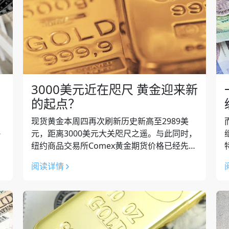
3000美元近在咫尺 黄金迎来新
的起点？
现货黄金本周四再次刷新历史新高至2989美
项
元，距离3000美元大关咫尺之遥。与此同时，
，
纽约商品交易所Comex黄金期货价格已经先一
步触及了3000美元。 当前的Comex黄金库存
阅读详情
已经突破4000万盎司...