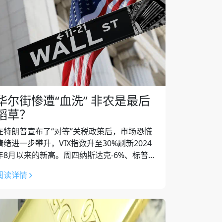
华尔街惨遭“血洗” 非农是最后
稻草？
在特朗普宣布了“对等”关税政策后，市场恐慌
情绪进一步攀升，VIX指数升至30%刷新2024
年8月以来的新高。周四纳斯达克-6%、标普
500-4.8%、道琼斯-4%，能源板块跌幅居首。
阅读详情
大型科技股中，苹果...