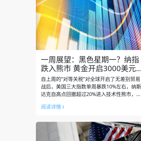
一周展望：黑色星期一？纳指
跌入熊市 黄金开启3000美元
卫战
自上周的“对等关税”对全球开启了无差别贸易
战后，美国三大指数单周暴跌10%左右，纳
达克自高点回撤超过20%进入技术性熊市，
洲和亚太主要股指集体跳水（中国市场上周
阅读详情
四、五休市）。黄金在刷新历史新高后连...