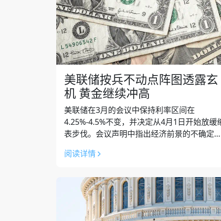
美联储按兵不动点阵图透露玄
机 黄金继续冲高
美联储在3月的会议中保持利率区间在
4.25%-4.5%不变，并决定从4月1日开始放缓
表步伐。会议声明中指出经济前景的不确定
正在升高，这是和上次会议的最大不同。 在
阅读详情
济展望中下调了2025-2027...