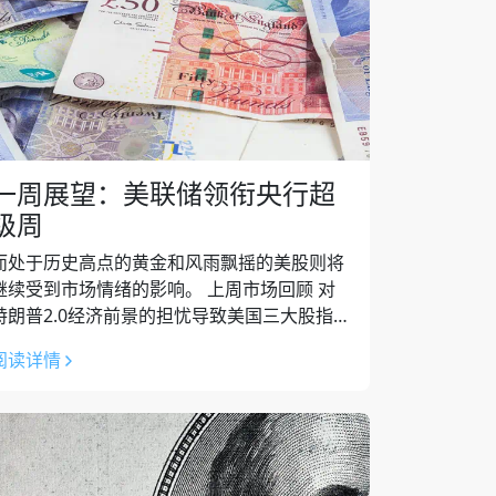
一周展望：美联储领衔央行超
级周
而处于历史高点的黄金和风雨飘摇的美股则将
继续受到市场情绪的影响。 上周市场回顾 对
特朗普2.0经济前景的担忧导致美国三大股指上
周延续跌幅，不过周五出现不同程度的反弹，
阅读详情
这是短暂的止跌还是又一波上涨的起点...