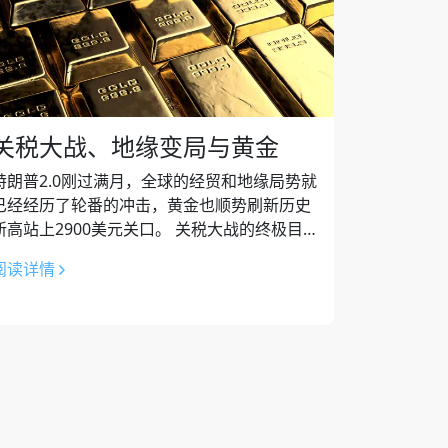
关税大战、地缘变局与黄金
特朗普2.0刚过满月，全球的经贸和地缘局势就
已经经历了轮番的冲击，黄金也顺势刷新历史
新高站上2900美元关口。 关税大战的终极目
的是？ 表面来看，关税是解决“不平等贸易”以
阅读详情
及降低美国近1万亿美元的贸易...