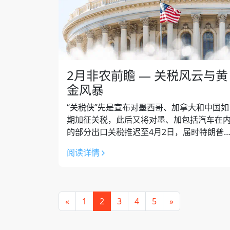
2月非农前瞻 — 关税风云与黄
金风暴
“关税侠”先是宣布对墨西哥、加拿大和中国如
期加征关税，此后又将对墨、加包括汽车在
的部分出口关税推迟至4月2日，届时特朗普
能官宣影响程度更为广泛的“对等关税”。 白
阅读详情
官员透露，目前约50%的墨西哥和...
«
1
2
3
4
5
»