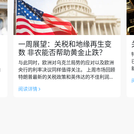
一周展望：关税和地缘再生变
数 非农能否帮助黄金止跌？
与此同时，欧洲对乌克兰局势的应对以及欧洲
内
央行的利率决议同样值得关注。 上周市场回顾
可
特朗普最新的关税政策和英伟达的不佳利润率
宫
指引导致美股连续第二周高位回落，但三大指
阅读详情
数周五显著反弹。大型科技股遭遇抛售，...