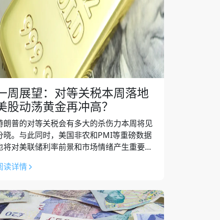
一周展望：对等关税本周落地
美股动荡黄金再冲高？
特朗普的对等关税会有多大的杀伤力本周将见
分晓。与此同时，美国非农和PMI等重磅数据
也将对美联储利率前景和市场情绪产生重要的
影响。澳洲联储本周预计维持利率不变。 上周
阅读详情
市场回顾 在4月2日对等关税出炉之前...