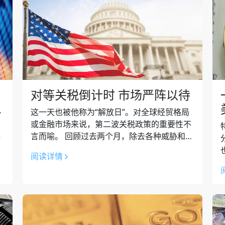
对等关税倒计时 市场严阵以待
保
这一天也被他称为“解放日”。对全球经贸格局
或金融市场来说，第二波关税政策的重要性不
言而喻。 回顾过去两个月，除去各种威胁和反
斯
复外，特朗普的主要的关税政策包括： 2月宣
欧
阅读详情
布对加拿大和墨西哥加征25%的关税...