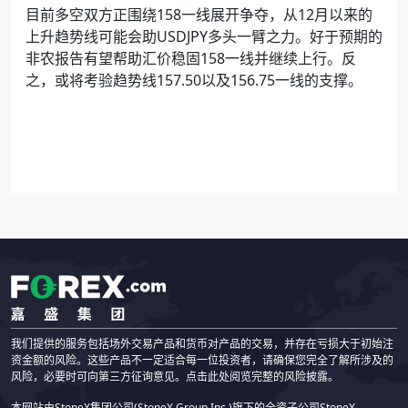
目前多空双方正围绕
158
一线展开争夺，从
12
月以来的
上升趋势线可能会助
USDJPY
多头一臂之力。好于预期的
非农报告有望帮助汇价稳固
158
一线并继续上行。反
之，或将考验趋势线
157.50
以及
156.75
一线的支撑。
我们提供的服务包括场外交易产品和货币对产品的交易，并存在亏损大于初始注
资金额的风险。这些产品不一定适合每一位投资者，请确保您完全了解所涉及的
风险，必要时可向第三方征询意见。点击此处阅览完整的风险披露。
本网站由StoneX集团公司(StoneX Group Inc.)旗下的全资子公司StoneX