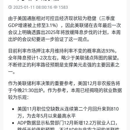
2025-01-11 08:00:16
1583
由于美国通胀相对可控且经济现状较为稳健（三季度
GDP
增速被上修至
3.1%
），因此美联储在去年最后一次
会议上明确透露出
2025
年将放缓降息步伐的计划，本周
出炉的会议纪要进一步验证了这一观点。
目前利率市场押注本月维持利率不变的概率高达
93%
，
全年降息预计
1-2
次左右，略少于美联储点阵图的展望。
不断修正的利率路径预期是支撑美元走强的主要因素之
一。
作为美联储利率决策的重要参考，美国
12
月非农报告将
于今晚
21:30
出炉。作为参考，本周已经揭晓的就业数据
较为乐观：
美国
11
月职位空缺数从
连续第二个月
回升来到
810
万，为去年
5
月以来最高水平
ADP
数据显示私营部门
12
月新增
12.2
万就业人口，
略低于前值和预期。不过
ADP
与非农之间的关联性