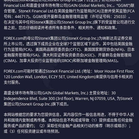
Financial Ltd.和嘉盛全球市场有限公司(GAIN Global Markets, Inc.，“GGMI”)联
合管理。StoneX Financial Ltd.在英国金融行为监管局(FCA)注册并受其监管(FCA
号码：446717)。GGMI受开曼群岛金融管理局监管（许可证号码：25033）。
在决定与其中任何StoneX集团公司(StoneX Group Inc.)旗下的受监管公司进行交
易之前，您应仔细阅读并考虑所有条款条件、相关附件、通知和政策。
FOREX.com的母公司StoneX集团公司(StoneX Group Inc.)为纳斯达克证券交易
所上市公司，透过旗下成员企业在全球7个监管区域下运作，其中包括英国金融
行为监管局(FCA)、美国商品期货委员会(CFTC)、美国国家期货协会(NFA)、日本
金融服务管理局(FSA)、澳大利亚证券投资委员会(ASIC)、开曼群岛金融管理局
(CIMA)、加拿大投资行业监管组织(IIROC)和新加坡金融管理局(MAS)。
FOREX.com可能时常通过StoneX Financial Ltd. (地址：Moor House First Floor,
120 London Wall, London, EC2Y 5ET, United Kingdom)来提供与信用卡相关的
支付服务。
嘉盛全球市场有限公司(GAIN Global Markets, Inc.) 主营业地址：30
Independence Blvd, Suite 300 (3rd floor), Warren, NJ 07059, USA, 为StoneX
集团公司(StoneX Group Inc.)旗下成员。
本网站根据您的要求为您提供信息，其内容仅作一般信息用途，不得于中华人民
共和国境内复制或再传播。本网站信息不构成或导致（1）提供或出售任何金融
服务或产品的要约；（2）采取任何金融产品相关行动的推荐（明示或暗示）；
或（3）任何投资建议或市场预测。