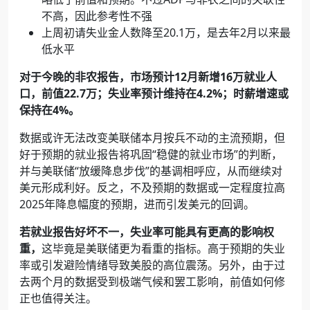
不高，因此参考性不强
上周初请失业金人数降至
20.1
万，是去年
2
月以来最
低水平
对于今晚的非农报告，市场预计
12
月新增
16
万就业人
口，前值
22.7
万；失业率预计维持在
4.2%
；
时薪增速或
保持在
4%
。
数据或许无法改变美联储本月按兵不动的主流预期，但
好于预期的就业报告将巩固“稳健的就业市场”的判断，
并与美联储“放缓降息步伐”的基调相呼应，从而继续对
美元形成利好。反之，不及预期的数据或一定程度拉高
2025
年降息幅度的预期，进而引发美元的回调。
若就业报告好坏不一，失业率可能具有更高的影响权
重，
这毕竟是美联储更为看重的指标。高于预期的失业
率或引发避险情绪导致美股的高位震荡。另外，由于过
去两个月的数据受到极端气候和罢工影响，前值如何修
正也值得关注。