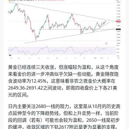
黄金已经连续三天收涨，但涨幅较为温和，从这个角度
来看金价的进一步冲高似乎欠缺一些动能。黄金隔夜隐
含波动率为
12.45%
，这意味着非农之夜金价大概率在
2649.36-2691.42
之间波动，即周四收盘价上下各
21
美
元的区间。
日内主要关注
2680
一线的阻力，这里是从
10
月的历史高
点延伸至今的下降趋势线，但和上升走势一样，当前阶
段的回调（若有）可能也会较为温和，
2650
一线是初步
的缓冲，收敛区域的下轨
2617
附近是更为显著的支撑。